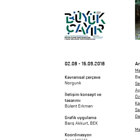
02.08 - 15.09.2018
Ar
Me
Kavramsal çerçeve
Ba
Norgunk
Se
Ay
İletişim konsept ve
Öz
tasarımı
Ka
Bülent Erkmen
Sa
De
Grafik uygulama
Barış Akkurt, BEK
Me
Koordinasyon