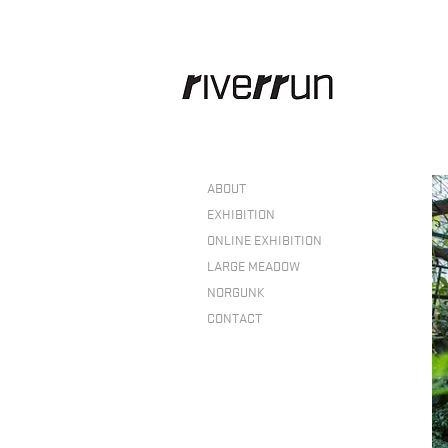
ABOUT
EXHIBITION
ONLINE EXHIBITION
LARGE MEADOW
NORGUNK
CONTACT