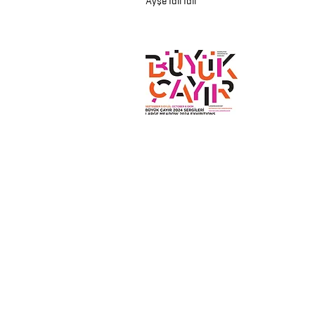
Ayşe İdil İdil