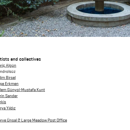
tists and collectives
riç
Algün
ndrolsüz
lim Birsel
şe Erkmen
lem Günyol-Mustafa Kunt
rin Sander
rkis
rya Yıldız
rve Ünsal @ Large Meadow Post Office