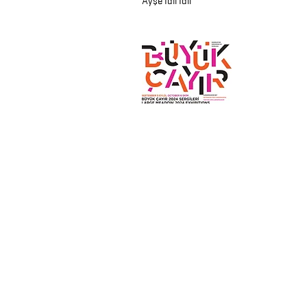
Ayşe İdil İdil